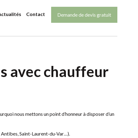
Horaires du jour
cess_time
Actualités
Contact
Demande de devis gratuit
09:00-17:30
es avec chauffeur
ourquoi nous mettons un point d’honneur à disposer d’un
, Antibes, Saint-Laurent-du-Var…).