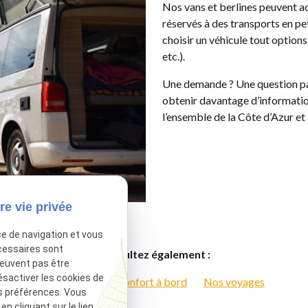
Nos
vans et berlines peuvent ac
réservés à des transports en pet
choisir un véhicule tout options
etc.).
Une demande ? Une question par
obtenir davantage d’informatio
l’ensemble de la Côte d’Azur et a
re vie privée
ce de navigation et vous
cessaires sont
Consultez également :
peuvent pas être
ésactiver les cookies de
La sécurité et le confort à bord
Nos voyages
s préférences. Vous
 cliquant sur le lien