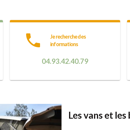
phone
Je recherche des
informations
04.93.42.40.79
Les vans et les