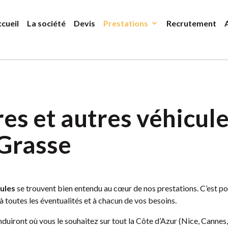
Adresse
pin_drop
ac
cueil
La société
Devis
Prestations
Recrutement
117 Rte du Bar,
06740 Châteauneuf-Grasse
res et autres véhicul
 Grasse
ules
se trouvent bien entendu au cœur de nos prestations. C’est p
à toutes les éventualités et à chacun de vos besoins.
onduiront où vous le souhaitez sur tout la Côte d’Azur (Nice, Cannes