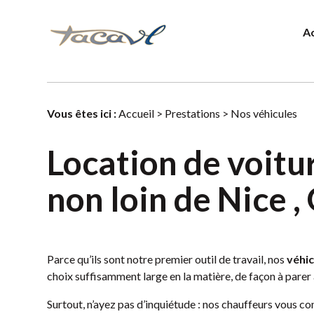
Panneau de gestion des cookies
Autocars et minibus
phone
Ac
04.93.42.40.79
Vous êtes ici :
Accueil
>
Prestations
> Nos véhicules
Location de voitu
non loin de Nice ,
Parce qu’ils sont notre premier outil de travail, nos
véhic
choix suffisamment large en la matière, de façon à parer 
Surtout, n’ayez pas d’inquiétude : nos chauffeurs vous c