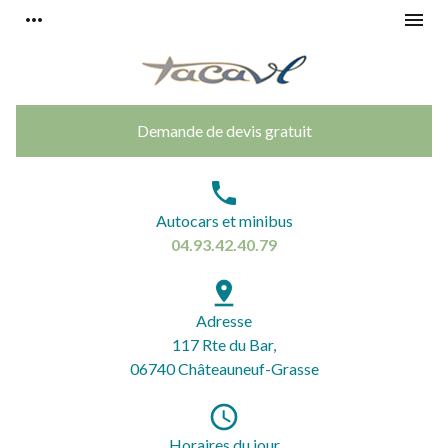
Panneau de gestion des cookies
more_horiz
menu
Demande de devis gratuit
phone
Autocars et minibus
04.93.42.40.79
pin_drop
Adresse
117 Rte du Bar,
06740 Châteauneuf-Grasse
access_time
Horaires du jour