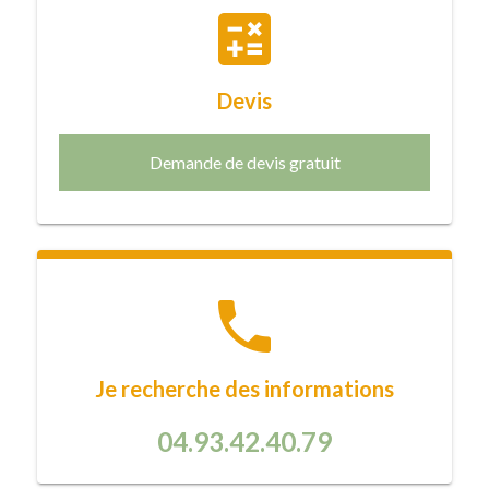
calculate
Devis
Demande de devis gratuit
phone
Je recherche des informations
04.93.42.40.79