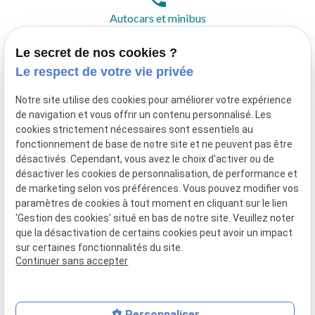
Autocars et minibus
04.93.42.40.79
Le secret de nos cookies ?
Le respect de votre vie privée
pin_drop
Adresse
Notre site utilise des cookies pour améliorer votre expérience
117 Rte du Bar,
de navigation et vous offrir un contenu personnalisé. Les
06740 Châteauneuf-Grasse
cookies strictement nécessaires sont essentiels au
fonctionnement de base de notre site et ne peuvent pas être
désactivés. Cependant, vous avez le choix d'activer ou de
désactiver les cookies de personnalisation, de performance et
de marketing selon vos préférences. Vous pouvez modifier vos
paramètres de cookies à tout moment en cliquant sur le lien
'Gestion des cookies' situé en bas de notre site. Veuillez noter
que la désactivation de certains cookies peut avoir un impact
sur certaines fonctionnalités du site.
Siret :
41545016200052
Continuer sans accepter
Plan du site
Personnaliser