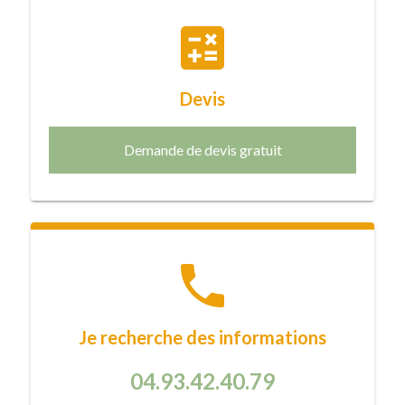
calculate
Devis
Demande de devis gratuit
phone
Je recherche des informations
04.93.42.40.79