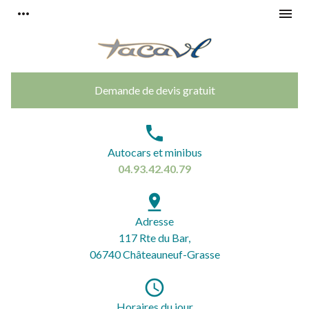
Panneau de gestion des cookies
more_horiz
menu
Demande de devis gratuit
phone
Autocars et minibus
04.93.42.40.79
pin_drop
Adresse
117 Rte du Bar,
06740 Châteauneuf-Grasse
access_time
Horaires du jour